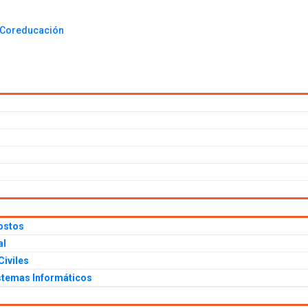
ostos
al
iviles
istemas Informáticos