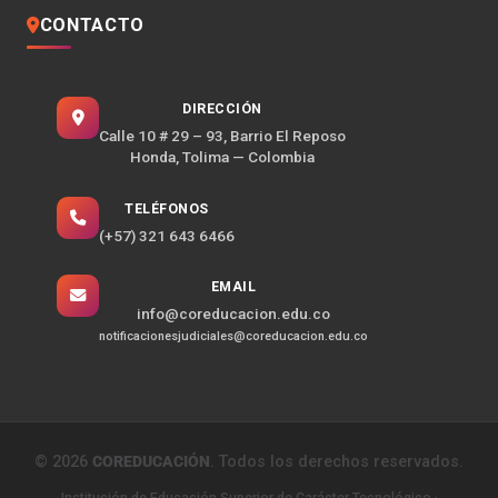
CONTACTO
DIRECCIÓN
Calle 10 # 29 – 93, Barrio El Reposo
Honda, Tolima — Colombia
TELÉFONOS
(+57) 321 643 6466
EMAIL
info@coreducacion.edu.co
notificacionesjudiciales@coreducacion.edu.co
©
2026
COREDUCACIÓN
. Todos los derechos reservados.
Institución de Educación Superior de Carácter Tecnológico ·