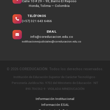
Calle 10 # 29 – 93, Barrio El Reposo
Honda, Tolima — Colombia
TELÉFONOS
(+57) 321 643 6466
EMAIL
info@coreducacion.edu.co
notificacionesjudiciales@coreducacion.edu.co
©
2026
COREDUCACIÓN
. Todos los derechos reservados.
Institución de Educación Superior de Carácter Tecnológico ·
Personería Jurídica No. 9702 del Ministerio de Educación · NIT
890.704.562-9 · VIGILADA MINEDUCACIÓN
Información Institucional
Información ESAL