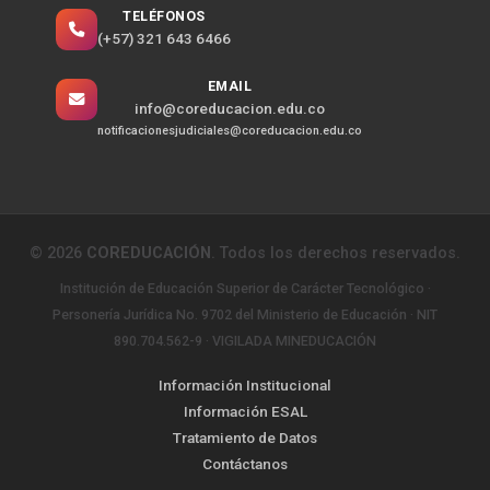
TELÉFONOS
(+57) 321 643 6466
EMAIL
info@coreducacion.edu.co
notificacionesjudiciales@coreducacion.edu.co
©
2026
COREDUCACIÓN
. Todos los derechos reservados.
Institución de Educación Superior de Carácter Tecnológico ·
Personería Jurídica No. 9702 del Ministerio de Educación · NIT
890.704.562-9 · VIGILADA MINEDUCACIÓN
Información Institucional
Información ESAL
Tratamiento de Datos
Contáctanos